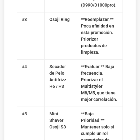
(D990/D1000pro).
#3
Osoji Ring
**Reemplazar.**
Poca afinidad en
esta promoción.
Priorizar
productos de
limpieza.
#4
Secador
**Evaluar.** Baja
de Pelo
frecuencia.
Antifrizz
Priorizar el
H6 / H3
Multistyler
M8/M5, que tiene
mejor correlación.
#5
Mini
**Baja
Shaver
Prioridad.**
Osoji S3
Mantener solo si
cumple un rol