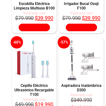
Escobilla Eléctrica
Irrigador Bucal Osoji
Limpieza Multiuso B100
F100
Valorado con
Valorado con
$
79.990
$
39.990
$
79.990
$
39.990
4.87
de 5
4.89
de 5
Añadir al carrito
Añadir al carrito
-60%
-57%
Cepillo Eléctrico
Aspiradora Inalámbrica
Ultrasónico Recargable
D300
T100
Valorado con
$
349.990
Valorado con
4.89
de 5
$
49.990
$
19.990
4.99
de 5